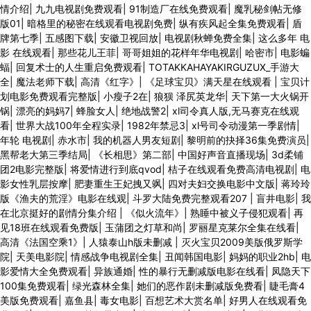
情介绍
|
九九电视剧免费观看
|
91制造厂在线免费观看
|
魔乳秘剑帖无修
版01
|
暗格里的秘密在线观看电视剧免费
|
纵有疾风起全集免费观看
|
盾
牌第七季
|
五感图下载
|
安徽卫视回放
|
电视剧秋蝉免费全集
|
这么多年 电
影 在线观看
|
那些花儿王菲
|
哥哥姐姐的花样年华电视剧
|
哈密市
|
电影蝙
蝠
|
回复术士的人生重启免费观看
|
TOTAKKAHAYAKIRGUZUX_手游大
全
|
魔法老师下载
|
高清《红字》
|
《足球宝贝》满天星在线观看
|
宝贝计
划电影免费观看完整版
|
小瘦子2在
|
狼狈 泽尻英龙华
|
天下第一大火锅开
锅
|
漂亮的妈妈7
|
蜂脸女人
|
绝地战警2
|
xl司令真人版,无马赛克在线观
看
|
世界大战100年全程实录
|
1982年禁忌3
|
xl号司令动漫第一季剧情
|
年轮 电视剧
|
赤水市
|
我的机器人男友短剧
|
黎明前的抉择36集免费演员
|
黑帮老大第三季结局
|
《长相思》第二部
|
中国好声音直播现场
|
3d柔铺
团2电影完整版
|
将爱情进行到底qvod
|
桔子在线观看免费高清电视剧
|
电
影女性乳层按摩
|
肥妻重生王妃拽又飒
|
四对夫妇交换电影中文版
|
蒋玲玲
版《渔夫的荒淫》电影在线观
|
斗罗大陆免费完整观看207
|
盲井电影
|
我
在北京挺好的剧情分集介绍
|
《似火流年》
|
熟睡中被义子侵犯观看
|
再
见18班在线观看免费版
|
玉蒲团之灯草和尚
|
罗丽星克莱尔全集在线看
|
高清《法国空乘1》
|
人猿泰山h版未删减
|
灭火宝贝2009美版俄罗斯学
院
|
天美电影院
|
情感战争电视剧全集
|
丑闻韩国电影
|
妈妈的职业2hb
|
电
影爱情大全免费观看
|
异族通婚
|
性的暴行无删减版电影在线看
|
凤隐天下
100集免费观看
|
绿光森林全集
|
她们的恶作剧未删减版免费看
|
睫毛膏4
美版免费观看
|
嘉鱼县
|
毒女电影
|
百想艺术大赏名单
|
好男人在线观看免