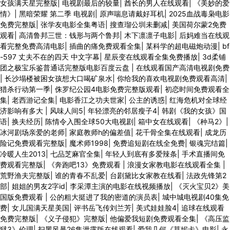
女孩满天星完整版
|
电视剧最后的较量
|
酋长的男人在线观看
|
《美妙的爱
情》
|
黑暗荣耀 第二季 电视剧
|
原声喘息请戴好耳机
|
2025血战毒枭电影
免费完整版
|
张学友电影全集粤语
|
搜查瑠公圳未删减
|
美国荷尔蒙2免费
观看
|
高清鲁邦三世：钱形与两个鲁邦
|
木下凛凛子电影
|
后妈难当在线观
看完整免费高清电影
|
插曲的痛免费观看全集
|
某科学的超电磁炮动漫
|
bf
-597 丈夫不在的四天 中文字幕
|
星辰变在线观看全集免费播放
|
3d柔铺
团之极宝乐鉴普通话完整版电影百度云盘
|
在线观看国产高清电视剧免费
|
长沙塌楼被困女孩想大口喝矿泉水
|
你给我的喜欢电视剧免费观看高清
|
猎杀行动第一季
|
侏罗纪公园4电影免费完整版观看
|
初恋时间免费观看全
集
|
老西游记全集
|
电影香江之功夫世家
|
公主的诱惑
|
红海危机对全球经
济影响有多大
|
风味人间5
|
年轻漂亮的邻居瘦子4
|
韩剧《我的女孩》国
语
|
换夫经历
|
陈情令入围全球50大电视剧
|
箱中女在线观看
|
《种马2》
|
冰河剧场亲爱的老师
|
家庭教师h的偏差值
|
花千骨全集在线观看
|
成龙历
险记免费观看完整版
|
魔术师1998
|
免费追短剧在线全免费
|
银魂完结篇
|
冷暖人生2013
|
七品芝麻官全集
|
年轻人到底有多爱辣条
|
手术直播间免
费观看完整版
|
《奔跑吧13》免费观看
|
浪漫女家教电影在线观看全集
|
荒野渔夫完整版
|
谁的青春不乱爱
|
台剧黛比女家教在线看
|
法政先锋第2
部
|
姐姐的男友2字id
|
李采潭主演的电影在线视频播放
|
《灭火宝贝2》美
国版免费观看
|
公的粗大挺进了我的密道的演员表
|
城中城电视剧40集免
费
|
女儿国满天星美国
|
评书岳飞传刘兰芳
|
美式娃娃脸4
|
追球在线观看
免费完整版
|
《义子侵犯》完整版
|
他偏爱我短剧免费观看全集
|
《高压监
狱3》伦理
|
扫黑风暴26集泄露版在线观看
|
爱我几何《莫妮卡》电影
|
永