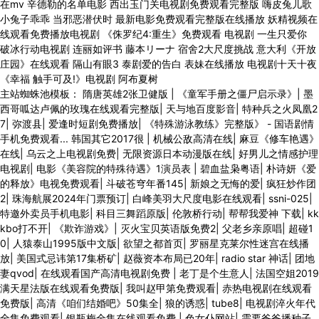
主站蜘蛛池模板：
隋唐英雄2张卫健版
|
《童军手册之僵尸启示录》
|
墨
西哥呱达卢佩的玫瑰在线观看完整版
|
天与地百度影音
|
特种兵之火凤凰2
7
|
弥渡县
|
爱逢时短剧免费播放
|
《特殊游泳教练》完整版》 - 国语剧情
手机免费观看... 韩国其它2017很
|
机械公敌高清在线
|
麻豆《修车艳遇》
在线
|
乌云之上电视剧免费
|
无限资源日本动漫版在线
|
好男儿之情感护理
电视剧
|
电影《美容院的特殊待遇》1演员表
|
碧血盐枭粤语
|
朴诗妍《爱
的释放》电视免费观看
|
斗破苍穹年番145
|
新娘之无悔的爱
|
疯狂炒作团
2
|
珠海航展2024年门票预订
|
白峰美羽大尺度电影在线观看
|
ssni-025
|
特邀外卖员手机电影
|
科目三舞蹈原版
|
伦敦桥行动
|
帮帮我爱神 下载
|
kk
kbo打不开
|
《欺诈游戏》
|
灭火宝贝英语版免费2
|
父老乡亲原唱
|
超碰1
0
|
人猿泰山1995版中文版
|
欲望之都首页
|
罗丽星克莱尔性迷宫在线播
放
|
美国式忌讳第17集桥矿
|
赵薇资本布局已20年
|
radio star 神话
|
团地
妻qvod
|
在线观看国产高清电视剧免费
|
老丁是个生意人
|
法国空姐2019
满天星法版在线观看免费版
|
我叫赵甲第免费观看
|
赤热电视剧在线观看
免费版
|
高清《咱们结婚吧》50集全
|
狼的诱惑
|
tube8
|
电视剧淬火年代
全集免费观看
|
银瓶梅全集在线观看免费
|
色女仆网站
|
需要爸爸播种子