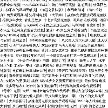
观看全集免费
|
tobu8XXⅩHD440
|
澳门街粤语高清
|
爸爸回来
|
情圣囧色
夫
|
神不在的星期天动漫
|
《肉蔻之香法版》
|
利刃出鞘3
|
《为艺术献
身》免费观看高清
|
泌尿科电影
|
《大军阀》
|
战狼6免费播放观看完整版
|
花样少年少女
|
青山是故乡
|
十七岁高清完整版
|
听风者 在线观看
|
酒店1
—50全集观看
|
自制ipad
|
小东西怎么这么会吃
|
与我同眠 百度影音
|
黑
衣人全球追缉免费观看完整版
|
酒店1-45集全免费观看国内
|
高压监狱法
版1小时46分预告片
|
烈火军校电视剧免费播放全集
|
性暴行
|
电视剧王贵
与安娜
|
星河至尊
|
《特殊保险推销员》
|
八尺夫人意大利满天星
|
通天狄
仁杰
|
动动广场舞奢香夫人
|
灰姑娘啄木鸟满天星版
|
洪金宝再谈周星驰
|
法国空乘5完整版免费播放
|
西河大鼓罗成算卦
|
棋魂电视剧在线观看完整
免费全集
|
赛伦1996年的电影
|
一脸嫌弃给你看胖第一季免费观看
|
风流
岁月全集
|
《千金赤子板栗》电影
|
超能力者
|
遂溪县
|
睡美人之宅
|
水平
线上的阴谋国语
|
安姨《房屋售楼员》电影完整观看
|
韶华若锦 电视剧 在
线观看
|
吴京电影长津湖抢先版
|
电影《美容院的特殊待遇》5演员表免费
观看
|
喜爱夜蒲国语版高清
|
疯狂家族史(1-6)完整版
|
维多利亚的秘密内
衣
|
女朋友的男朋友
|
战狼16欧式少女版资源百度云链接
|
最佳爱情 电视
剧
|
波多野结衣119分钟
|
被征服的妻子
|
特利迦奥特曼全集免费观看
|
《母亲》电影
|
大邱庄钢材女销售于淼在线观看
|
樱桃红袖珍妈妈全集
|
痴
汉电车下载
|
说谎的爱人插曲
|
寻找前世之旅第二季
|
《酋长的女儿满天
星》
|
大四喜国语
|
热辣滚烫电影完整免费观看高清
|
1995年人猿泰山意
大利版
|
杀出绝地
|
我经过风暴
|
丰满的继牳3理伦片
|
传闻中的七公主剧