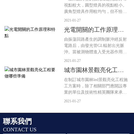
視點較大，圓型燈具的視點較小。
廣角型燈具作用較均勻，但不恰當
合適做遠距投射;窄角型燈具合適做
2021-01-27
較遠間隔的投射，但近間隔運用時
光電開關的工作原理和
則均勻度較差。燈具的挑選除了配
特點
光特性之外，外型、材質、防塵、
由振蕩回路產生的調制脈沖經反射
防水等級(IP等級)等也都是要考慮
電路后，由發光管GL輻射出光脈
的因素
沖。當被測物體進入受光器作用范
圍時，被反射回來的光脈沖進入光
2021-01-27
敏三及管DU。并在接收電路中將光
城市園林景觀亮化工程
脈沖解調為電脈沖信號，再經放大
要做哪些準備
器放大和同步選通整形，然后用數
在制訂城市園林led景觀亮化工程施
字積分或RC積分方式排除干擾，經
工方案時，除了相關部門應開設專
延時（或不延時）觸發驅動器輸出
業的單位及技術性精英團隊來承擔
光電開關控制信號。
園林景觀亮化工程的整體規劃、工
2021-01-27
程施工、運作調節等相關管理方
面。城市園林led景觀亮化工程基本
建設工程施工方案中還需要做好什
聯系我們
么關鍵提前準備呢？小編接下來來
CONTACT US
為您介紹下：