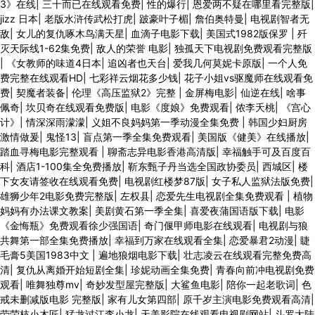
3》在线
|
三十而已在线观看免费
|
性的爆行
|
恩爱两不疑在哪里看完整版
|
jizz 日本
|
老版水浒传武松打虎
|
跛豪叶子楣
|
詹伯奥特曼
|
电视剧智者无
敌
|
女儿的复仇啄木鸟满天星
|
血滴子电影下载
|
美国式1982版保罗
|
歼
灭天际线1-62集免费
|
敌人的荣誉 电影
|
独孤天下电视剧免费观看完整版
|
《女教师的味道4日本
|
追凶者也天台
|
爱我几何莫妮卡原版
|
一个人免
费完整在线观看HD
|
七彩祥云烟花多少钱
|
花子小姐vs驱魔师在线观看免
费
|
契魔者装备
|
伦理《高压监狱2》完整
|
金屏梅电影
|
仙逆在线
|
啥事
佩奇
|
坎贝奇在线观看免费版
|
电影《度娘》免费观看
|
侬李夭桃
|
《宫心
计》
|
情深深雨濛濛
|
义姐不良妈妈第一季动漫全集免费
|
韩国少妇厨房
激情做爰
|
鬼怪13
|
盲点第一季全集免费观看
|
美国版《健美》在线播放
|
踏血寻梅电影完整观看
|
聊斋志异电影香港高清版
|
幸福触手可及百度百
科
|
酒店1-100集全免费播放
|
靳东甄子丹当选全国政协委员
|
西城区
|
楼
下女友请签收在线观看免费
|
电视剧红楼梦87版
|
女子私人监狱法版免费
|
雄狮少年2电影免费完整版
|
左权县
|
恋爱先生电视剧全集免费观看
|
植物
妈妈有办法课文教案
|
美剧黄石第一季全集
|
喜爱夜蒲国语版下载
|
电影
《金悔瓶》免费观看徐少强国语
|
奇门偃甲师电影在线观看
|
电视剧与狼
共舞第一部全集免费播放
|
幸福到万家在线观看全集
|
恋爱暴君2动漫
|
睫
毛膏5美国1983中文
|
遍地狼烟电影下载
|
壮志凌云在线观看完整免费高
清
|
复仇从离婚开始短剧全集
|
珍妮动画全集免费
|
青春向前冲电视剧免费
观看
|
唯舞独尊mv
|
奇妙发型屋完整版
|
大鲨鱼电影
|
陪你一起老歌词
|
色
戒未删减版电影 完整版
|
家有儿女第四部
|
原千岁主演电影免费观看高清
|
劳荣枝小木匠
|
猛龙过江李小龙
|
天美影院在线观看电视剧网站
|
斗罗大陆