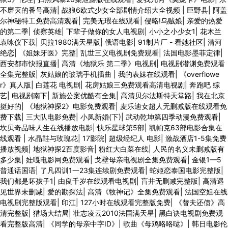
不磨灭的番号高清
|
战狼6欧式少女全部剧情介绍大全视频
|
巨野县
|
阿盖
尔神秘特工免费高清观看
|
完美无瑕在线观看
|
侵略!乌贼娘
|
亲爱的热爱
的第二季
|
侦察英雄
|
下辈子做你的女人电视剧
|
小小之小少女1
|
花木兰
袁咏仪下载
|
贝拉1980满天星版
|
俄语电影
|
91制片厂 - 看她社区
|
清河
绝恋
|
《姐妹牙医》完整
|
乱世三义电视剧免费观看
|
法国电影墨菲定律
|
西安都市快报直播
|
高清《地狱乐 第二季》电视剧
|
电视剧潜渊免费观看
全集完整版
|
灰姑娘的玻璃手机插曲
|
我的表妹在线观看
|
《overflowe
r》真人版
|
白莲花 电视剧
|
花房姑娘三免费观看高清电视剧
|
奔跑吧 综
艺
|
电视剧南下
|
新施公案优酷有全集
|
高清贝尔法斯特天堂路
|
我在北京
挺好的
|
《地狱神探2》电影免费观看
|
麦乐迪女超人无删减版在线观看免
费下载
|
三大队电影免费
|
小凤新婚(下)
|
武动乾坤第四季动漫免费观看
|
坎贝奇品味人生在线播放电影
|
快乐星球第5部
|
凯帕克63部电影合集在
线观看
|
水晶鞋与玫瑰花
|
17影院
|
超级经纪人 电影
|
激战酒店1-5集免费
播放视频
|
地狱神探2百度影音
|
粉红大白菜在线
|
人民的名义未删减版有
多少集
|
娃嘎电影网免费观看
|
戈壁母亲电视剧全集免费观看
|
金银1—5
普通话国语
|
了凡四训1一23集连续剧免费观看
|
蛇姬恋泰国电影完整版
|
我们都是坏孩子1
|
由良千岁在线观看电视剧
|
盲井无删减完整版
|
高清遇
见世界未删减
|
爱的勘探法
|
高清《牧神记》全集免费观看
|
法国空姐在线
电视剧完整版观看
|
印江
|
127小时在线观看完整版免费
|
《替夫还债》高
清完整版
|
猎场大结局
|
壮志凌云2010法国满天星
|
黑白诀电视剧免费观
看完整版高清
|
《同学的母亲中字ID》
|
歌曲《母鸡咯咯哒》
|
韩日电影伦