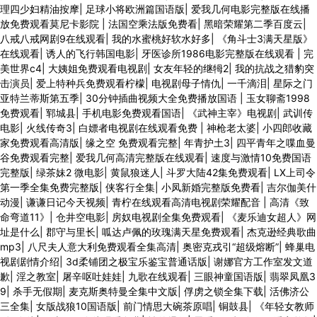
理四少妇精油按摩
|
足球小将欧洲篇国语版
|
爱我几何电影完整版在线播
放免费观看莫尼卡影院
|
法国空乘法版免费看
|
黑暗荣耀第二季百度云
|
八戒八戒网剧9在线观看
|
我的水蜜桃好软水好多
|
《角斗士3满天星版》
在线观看
|
诱人的飞行韩国电影
|
牙医诊所1986电影完整版在线观看
|
完
美世界c4
|
大姨姐免费观看电视剧
|
女友年轻的继牳2
|
我的抗战之猎豹突
击演员
|
爱上特种兵免费观看柠檬
|
电视剧母子情仇
|
一千滴泪
|
星际之门
亚特兰蒂斯第五季
|
30分钟插曲视频大全免费播放国语
|
玉女聊斋1998
免费观看
|
郓城县
|
手机电影免费观看国语
|
《武神主宰》电视剧
|
武训传
电影
|
火线传奇3
|
白嫖者电视剧在线观看免费
|
神枪老太婆
|
小四郎收藏
家免费观看高清版
|
缘之空 免费观看完整
|
年青护土3
|
四平青年之喋血曼
谷免费观看完整
|
爱我几何高清完整版在线观看
|
速度与激情10免费国语
完整版
|
绿茶妹2 微电影
|
黄鼠狼迷人
|
斗罗大陆42集免费观看
|
LX上司令
第一季全集免费完整版
|
侠客行全集
|
小凤新婚完整版免费看
|
吉尔伽美什
动漫
|
谦谦日记今天视频
|
青柠在线观看高清电视剧荣耀配音
|
高清《致
命弯道11》
|
仓井空电影
|
房奴电视剧全集免费观看
|
《麦乐迪女超人》网
址是什么
|
郡守与里长
|
呱达卢佩的玫瑰满天星免费观看
|
杰克逊经典歌曲
mp3
|
八尺夫人意大利免费观看全集高清
|
奥密克戎引“超级熔断”
|
蜂巢电
视剧剧情介绍
|
3d柔铺团之极宝乐鉴宝普通话版
|
谢娜官方工作室发文道
歉
|
淫之教室
|
屠辛呕吐娃娃
|
九歌在线观看
|
三眼神童国语版
|
翡翠凤凰3
9
|
杀手无假期
|
麦克斯奥特曼全集中文版
|
俘虏之锁全集下载
|
活佛济公
三全集
|
女版战狼10国语版
|
前门情思大碗茶原唱
|
铜鼓县
|
《年轻女教师