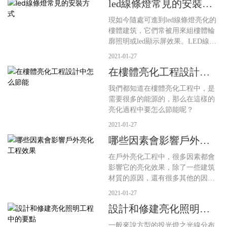
led線條燈常見的安裝方
式
現如今隨處可進到led線條燈亮化的
樓體建筑，它們常被用來組樓體輪
廓照明或led顯示屏效果。LED線條
燈系列是一種柔性裝飾燈，其特點
2021-01-27
是耗電低，壽命長，高亮度，易彎
在樓體亮化工程設計中
曲，免維護等。特別適合室內外娛
怎么節能
樂場所，建筑物輪廓勾畫及廣告牌
我們都知道在樓體亮化工程中，是
的制作等。根據不同需求該產品有1
需要很多的能源的，那么在這樣的
2V,24V等，長度有30CM,60CM,90C
亮化過程中要怎么節能呢？
M,120CM等。也可根據客戶需求訂
2021-01-27
制不同規格的線條燈。而城市樓體
有玻璃幕墻結構的、也有大理石材
哪些因素會影響戶外亮
質幕墻的，那么玻璃幕墻亮化怎么
化工程效果
在戶外亮化工程中，很多因素都會
安裝led線條燈呢。
影響它的亮化效果，除了一些建筑
材質的原因，還有很多其他的因素
也會影響，所以我們在設計之前一
2021-01-27
定要了解，不然效果可能會受影
設計和修建亮化照明工
響。
程中的要點
一般來說方型的投光燈之光線分布