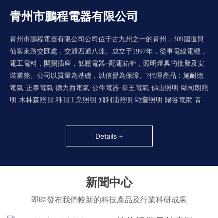
青州市鵬程電器有限公司
MORE
+
青州市鵬程電器有限公司公司位于古九州之一的青州，309國道與
仙客來路交匯處，交通四通八達。成立于1997年，從事電線電纜，
電工電料，開關插座，低壓電器~配電箱柜，照明燈具的批發及安
裝業務。公司以質量為基礎，以信譽為保障。?代理產品：施耐德
MORE
電氣·正泰電氣·德力西電氣·公牛電器·拳王電氣·佛山照明·歐司朗照
+
明·木林森照明·科明工業照明·飛利浦照明·歐普照明·陽谷電纜·青島
電纜.....售后服務追求細致，讓您買的放心，用的舒心。
Details +
MORE
+
新聞中心
即時發布我們較新的科技產品及行業科研成果