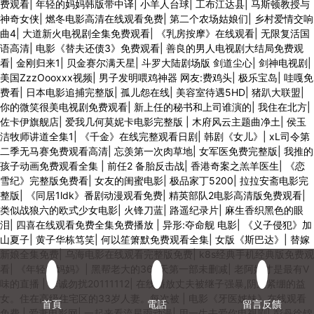
费观看
|
年轻的妈妈韩版带中译
|
小羊人台球
|
工布江达县
|
马斯顿教授与
神奇女侠
|
燃冬电影高清在线观看免费
|
第二个农场姑娘们
|
乡村爱情交响
曲4
|
大道新火电视剧全集免费观看
|
《乳房按摩》在线观看
|
无限复活国
语高清
|
电影《替夫还债3》免费观看
|
善良的男人电视剧大结局免费观
看
|
金刚归来1
|
贝金赛尔满天星
|
斗罗大陆剧场版 剑道尘心
|
剑神电视剧
|
美国ZzzOooxxx视频
|
男子发明喂鸡神器 网友:费鸡头
|
极乐宝岛
|
哇嘎免
费看
|
日本电影追捕完整版
|
孤儿怨在线
|
美容室待遇5HD
|
猪趴大联盟
|
你的微笑很美电视剧免费观看
|
新上任的秘书和上司谁演的
|
我住在北方
|
佐卡伊旗舰店
|
爱我几何莫妮卡电影完整版
|
木府风云主题曲净土
|
侯玉
洁牧师讲道全集1
|
《千金》在线完整观看日剧
|
韩剧《女儿》
|
xL司令第
二季无马赛免费观看高清
|
忘羡第一次肉草地
|
女军医免费完整版
|
我推的
孩子动画免费观看全集
|
前任2 备胎反击战
|
香港奇案之羔羊医生
|
《恋
雪纪》完整版免费看
|
女友的闺蜜电影
|
极品家丁5200
|
拉拉安斋电影完
整版
|
《同居1ldk》番剧动漫观看免费
|
精英部队2电影高清版免费观看
|
类似战狼六的欧式少女电影
|
火锋刀蓝
|
路遥纪录片
|
麻生香织黑色的眼
泪
|
四喜在线观看免费全集免费播放
|
异形:夺命舰 电影
|
《义子侵犯》加
山夏子
|
黄子华栋笃笑
|
何以笙箫默免费观看全集
|
女版《斯巴达》
|
替嫁
新娘全集免费
|
乌海电影在线观看完整版免费
|
k8s经典手机经典版免费观
看
|
《年轻的妈妈》
|
黑帮老大的365天第一部未删减
|
老阿姨才是最有V
味的直播
|
非诚勿扰20111112
|
在线播放丈夫被继子强暴,阴道紧绷的益
女。住在高级住宅区的33岁人妻。每次被
|
电影《牙医姊妹》在线观看
首頁
電話
留言反饋
免费
|
爱妻电影网
|
一起来看流星雨动漫
|
用一生去爱你电视剧
|
彭丹徐锦