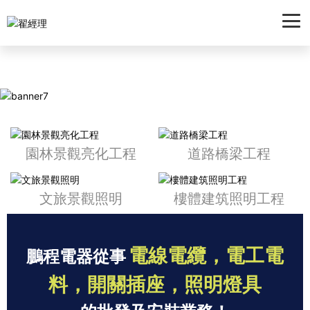
按摩店的特殊待遇在线免费观看,韩剧《不屈的儿媳》国语版,钻石大劫案
电影张浩,回心转意伴奏,超人正义联盟第四季,诡异电梯,夺子战争全集,3d
肉蒲团之极乐宝鉴在线观看
查看詳情
查看詳情
查看詳情
園林景觀亮化工程
道路橋梁工程
文旅景觀照明
樓體建筑照明工程
查看詳情
查看詳情
電線電纜，電工電
鵬程電器從事
查看詳情
查看詳情
料，開關插座，照明燈具