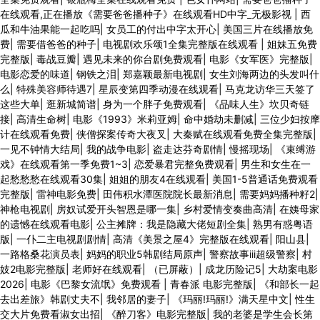
在线观看,正在播放《需要爸爸播种子》在线观看HD中字_无极影视
|
西
瓜和牛油果能一起吃吗
|
女员工的付出中字太开心
|
美国三片在线播放免
费
|
需要借爸爸的种子
|
电视剧欢乐颂1全集完整版在线观看
|
姐妹五免费
完整版
|
毒战豆瓣
|
遇见未来的你台剧免费观看
|
电影《女军医》完整版
|
电影恋爱的味道
|
钢铁之泪
|
郑嘉颖最新电视剧
|
女生刘海两边的头发叫什
么
|
特殊美容师待遇7
|
星辰变第四季动漫在线观看
|
马克龙访华三天签了
这些大单
|
逛新城简谱
|
身为一个胖子免费观看
|
《品味人生》坎贝奇链
接
|
高清生命树
|
电影《1993》米莉亚姆
|
命中婚劫未删减
|
三位少妇按摩
计在线观看免费
|
侠僧探案传奇大夜叉
|
大秦赋在线观看免费全集完整版
|
一见不钟情大结局
|
我的战争电影
|
盗走达芬奇剧情
|
慢摇现场
|
《束缚游
戏》在线观看第一季免费1~3
|
恋爱暴君完整免费观看
|
男生和女生在一
起愁愁愁在线观看30集
|
姐姐的朋友4在线观看
|
美国1-5普通话免费观看
完整版
|
雷神电影免费
|
田伟积水潭医院院长最新消息
|
需要妈妈播种籽2
|
神枪电视剧
|
房奴试爱开头智恩是哪一集
|
乡村爱情变奏曲高清
|
在姨母家
的遗憾在线观看电影
|
公主摊牌：我是隐藏大佬短剧全集
|
熟男有惑粤语
版
|
一仆二主电视剧剧情
|
高清《美景之屋4》完整版在线观看
|
阳山县
|
一路格桑花演员表
|
妈妈的职业5韩剧结局原声
|
警察故事iii超级警察
|
村
妓2电影完整版
|
老师好在线观看
|
（已屏蔽）
|
成龙历险记5
|
大劫案电影
2026
|
电影《巴黎女流氓》免费观看
|
青春派 电影完整版
|
《和部长一起
去出差旅》韩剧丈夫不
|
我邻居的妻子
|
《玛丽!玛丽!》满天星中文
|
性生
交大片免费看淑女出招
|
《醉刀客》电影完整版
|
我的老婆是学生会长第